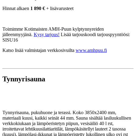
Hinnat alkaen
1 890 €
+ lisävarusteet
Toimimme Kotimaisten AMH-Puun kylptynnyreiden
jälleenmyyjänä.
Kysy tarjous!
Lisää tarjouskoodi tarjouspyyntöösi:
SISU16
Katso lisää valmistajan verkkosivuilta
www.amhpuu.fi
Tynnyrisauna
Tynnyrisauna, pukuhuone ja terassi. Koko 3850x2400 mm,
materiaali kuusi, kaikki seinät 44 mm. Sauna sisältää lasiluukullisen
verkkokiukaan ja lämpöeristetyn piipun, vesisäiliö 40 l rst,
irroitettavat lehtikuusilattiaritilät, lämpökäsitellyt lauteet 2 tasossa
(kuusi), lämpölasi-ikkunat ja lämpöeristetty lukollinen ulko ovi rst