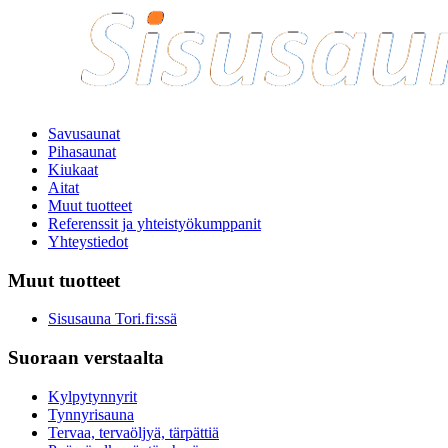
Savusaunat
Pihasaunat
Kiukaat
Aitat
Muut tuotteet
Referenssit ja yhteistyökumppanit
Yhteystiedot
Muut tuotteet
Sisusauna Tori.fi:ssä
Suoraan verstaalta
Kylpytynnyrit
Tynnyrisauna
Tervaa, tervaöljyä, tärpättiä