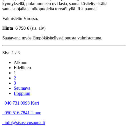
kynnyksellä, pukuhuoneen ovi lasia, sauna käsitelty sisältä
saunasuojalla ja ulkopuolelta tervaöljyllä. Rst pannat.
Valmistettu Virossa.
Hinta 6 750 €
(sis. alv)
Saatavana myös lämpökäsitellystä puusta valmistettuna.
Sivu 1 / 3
Alkuun
Edellinen
1
2
3
Seuraava
Loppuun
040 731 0993 Kari
050 516 7841 Janne
info@sisusavusauna.fi