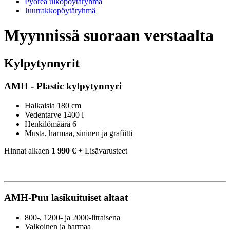
Pyöreä ulkopöytäryhmä
Juurrakkopöytäryhmä
Myynnissä suoraan verstaalta
Kylpytynnyrit
AMH - Plastic kylpytynnyri
Halkaisia 180 cm
Vedentarve 1400 l
Henkilömäärä 6
Musta, harmaa, sininen ja grafiitti
Hinnat alkaen
1 990 €
+ Lisävarusteet
AMH-Puu lasikuituiset altaat
800-, 1200- ja 2000-litraisena
Valkoinen ja harmaa