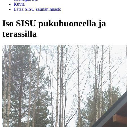
Kuvia
Lataa SISU-saunahinnasto
Iso SISU pukuhuoneella ja
terassilla