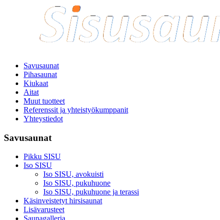
Savusaunat
Pihasaunat
Kiukaat
Aitat
Muut tuotteet
Referenssit ja yhteistyökumppanit
Yhteystiedot
Savusaunat
Pikku SISU
Iso SISU
Iso SISU, avokuisti
Iso SISU, pukuhuone
Iso SISU, pukuhuone ja terassi
Käsinveistetyt hirsisaunat
Lisävarusteet
Saunagalleria