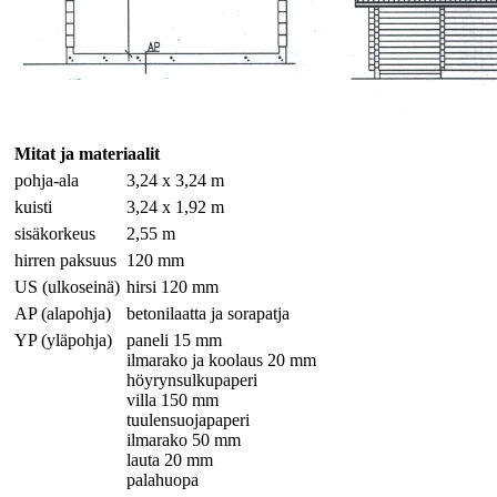
Mitat ja materiaalit
pohja-ala
3,24 x 3,24 m
kuisti
3,24 x 1,92 m
sisäkorkeus
2,55 m
hirren paksuus
120 mm
US (ulkoseinä)
hirsi 120 mm
AP (alapohja)
betonilaatta ja sorapatja
YP (yläpohja)
paneli 15 mm
ilmarako ja koolaus 20 mm
höyrynsulkupaperi
villa 150 mm
tuulensuojapaperi
ilmarako 50 mm
lauta 20 mm
palahuopa